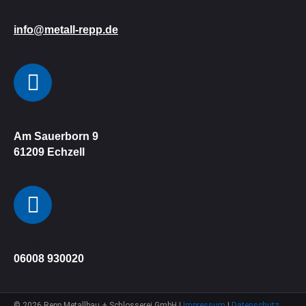
E-Mail:
info@metall-repp.de
Adresse
Am Sauerborn 9
61209
Echzell
Telefon
06008 930020
©
2026
Repp Metallbau + Schlosserei GmbH |
Impressum
|
Datenschutz