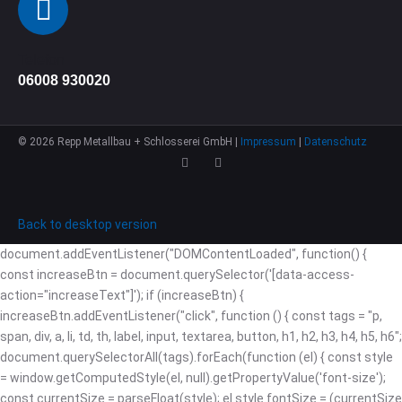
Telefon
06008 930020
©
2026
Repp Metallbau + Schlosserei GmbH |
Impressum
|
Datenschutz
Back to desktop version
document.addEventListener("DOMContentLoaded", function() {
const increaseBtn = document.querySelector('[data-access-
action="increaseText"]'); if (increaseBtn) {
increaseBtn.addEventListener("click", function () { const tags = "p,
span, div, a, li, td, th, label, input, textarea, button, h1, h2, h3, h4, h5, h6";
document.querySelectorAll(tags).forEach(function (el) { const style
= window.getComputedStyle(el, null).getPropertyValue('font-size');
const currentSize = parseFloat(style); el.style.fontSize = (currentSize