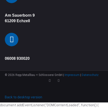
Adresse
Am Sauerborn 9
61209
Echzell
Telefon
06008 930020
©
2026
Repp Metallbau + Schlosserei GmbH |
Impressum
|
Datenschutz
Back to desktop version
document.addEventListener("DOMContentLoaded", function() {