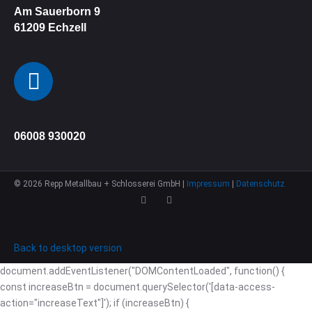
Am Sauerborn 9
61209
Echzell
Telefon
06008 930020
©
2026
Repp Metallbau + Schlosserei GmbH |
Impressum
|
Datenschutz
Back to desktop version
document.addEventListener("DOMContentLoaded", function() {
const increaseBtn = document.querySelector('[data-access-
action="increaseText"]'); if (increaseBtn) {